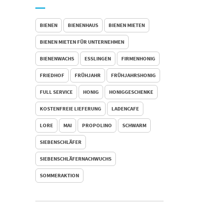
BIENEN
BIENENHAUS
BIENEN MIETEN
BIENEN MIETEN FÜR UNTERNEHMEN
BIENENWACHS
ESSLINGEN
FIRMENHONIG
FRIEDHOF
FRÜHJAHR
FRÜHJAHRSHONIG
FULL SERVICE
HONIG
HONIGGESCHENKE
KOSTENFREIE LIEFERUNG
LADENCAFE
LORE
MAI
PROPOLINO
SCHWARM
SIEBENSCHLÄFER
SIEBENSCHLÄFERNACHWUCHS
SOMMERAKTION