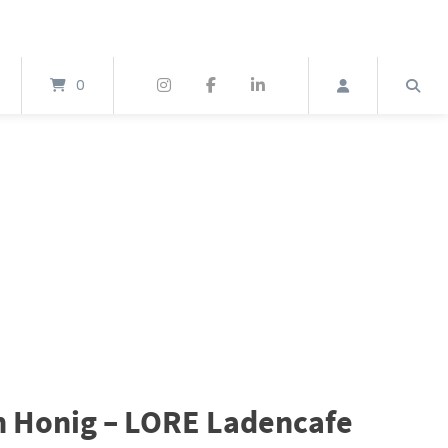
0
n Honig – LORE Ladencafe