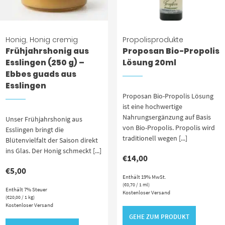
Honig
,
Honig cremig
Propolisprodukte
Frühjahrshonig aus
Proposan Bio-Propolis
Esslingen (250 g) –
Lösung 20ml
Ebbes guads aus
Esslingen
Proposan Bio-Propolis Lösung
ist eine hochwertige
Nahrungsergänzung auf Basis
Unser Frühjahrshonig aus
von Bio-Propolis. Propolis wird
Esslingen bringt die
traditionell wegen [...]
Blütenvielfalt der Saison direkt
ins Glas. Der Honig schmeckt [...]
€
14,00
€
5,00
Enthält 19% MwSt.
(
€
0,70
/ 1 ml)
Enthält 7% Steuer
Kostenloser Versand
(
€
20,00
/ 1 kg)
Kostenloser Versand
GEHE ZUM PRODUKT